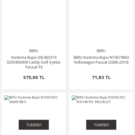
BERU
BERU
Kızdırma Bujisi 03L963319
BERU Kızdırma Bujisi N10579802
0250403009 Caddy-Golf 6-Jetta-
Volkswagen Passat (2006-2010)
Passat-T6
575,00 TL
71,83 TL
TÜKENDİ
TÜKENDİ