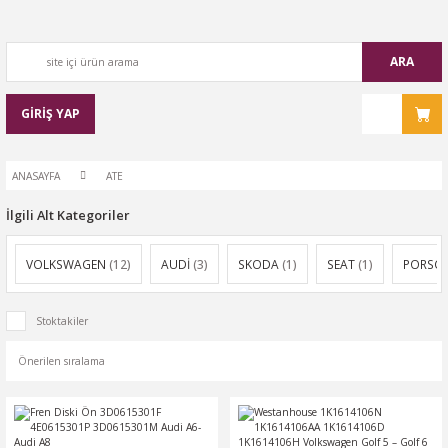
ARA
GİRİŞ YAP
ANASAYFA
ATE
İlgili Alt Kategoriler
VOLKSWAGEN
(12)
AUDİ
(3)
SKODA
(1)
SEAT
(1)
PORSC
Stoktakiler