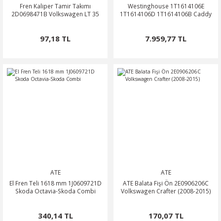
Fren Kaliper Tamir Takımı
Westinghouse 1T1614106E
2D0698471B Volkswagen LT 35
1T1614106D 1T1614106B Caddy
97,18 TL
7.959,77 TL
ATE
ATE
El Fren Teli 1618 mm 1J0609721D
ATE Balata Fişi Ön 2E0906206C
Skoda Octavia-Skoda Combi
Volkswagen Crafter (2008-2015)
340,14 TL
170,07 TL