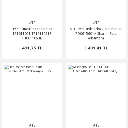
ATE
ATE
Fren Silindiri 171611051A
ATE Fren Diski Arka 7D0615601C
171611051 171611051B
7D0615601A Sharan-Seat
1H0611053B
Alhambra
491,75 TL
3.401,41 TL
ATE
ATE