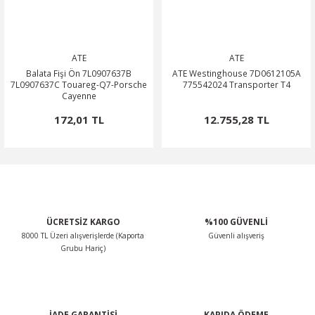
ATE
ATE
Balata Fişi Ön 7L0907637B
ATE Westinghouse 7D0612105A
7L0907637C Touareg-Q7-Porsche
775542024 Transporter T4
Cayenne
172,01 TL
12.755,28 TL
ÜCRETSİZ KARGO
%100 GÜVENLİ
8000 TL Üzeri alışverişlerde (Kaporta
Güvenli alışveriş
Grubu Hariç)
İADE GARANTİSİ
KAPIDA ÖDEME