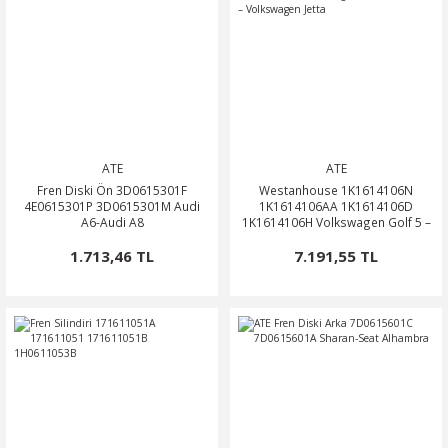
ATE
ATE
Fren Diski Ön 3D0615301F
Westanhouse 1K1614106N
4E0615301P 3D0615301M Audi
1K1614106AA 1K1614106D
A6-Audi A8
1K1614106H Volkswagen Golf 5 –
Golf 6 – Volkswagen Jetta
1.713,46 TL
7.191,55 TL