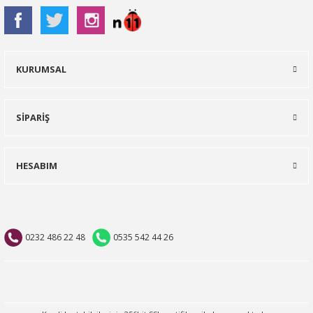
KURUMSAL
SİPARİŞ
HESABIM
0232 486 22 48
0535 542 44 26