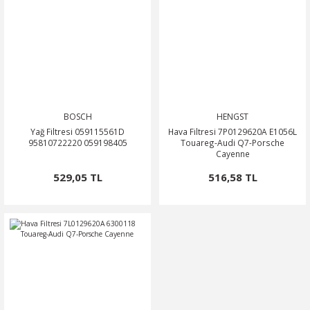
BOSCH
HENGST
Yağ Filtresi 059115561D
Hava Filtresi 7P0129620A E1056L
95810722220 059198405
Touareg-Audi Q7-Porsche
Cayenne
529,05 TL
516,58 TL