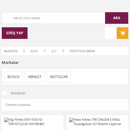
ARA
GİRİŞ YAP
ANASAYFA
AUDİ
Q-7
PERİYODİK BAKIM
Markalar
BOSCH
HENGST
MOTOCAR
Stoktakiler