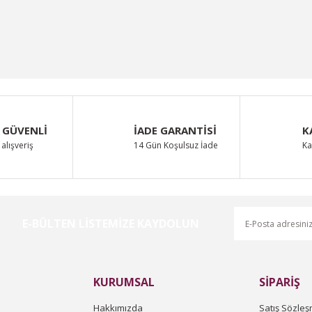
 GÜVENLİ
İADE GARANTİSİ
K
alışveriş
14 Gün Koşulsuz İade
Ka
E-BÜLTEN LİSTEMİZE KAYDOLUN
KURUMSAL
SİPARİŞ
Hakkımızda
Satış Sözleş