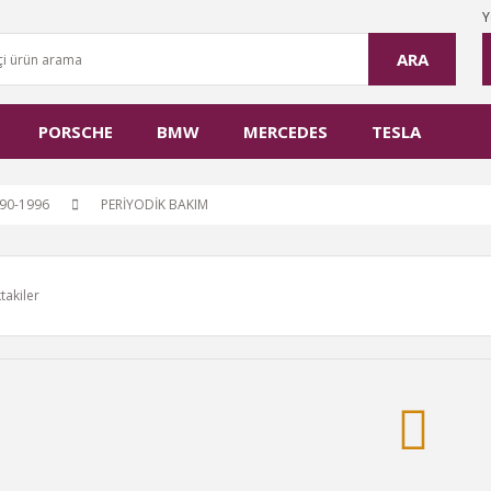
Y
ARA
PORSCHE
BMW
MERCEDES
TESLA
90-1996
PERİYODİK BAKIM
takiler