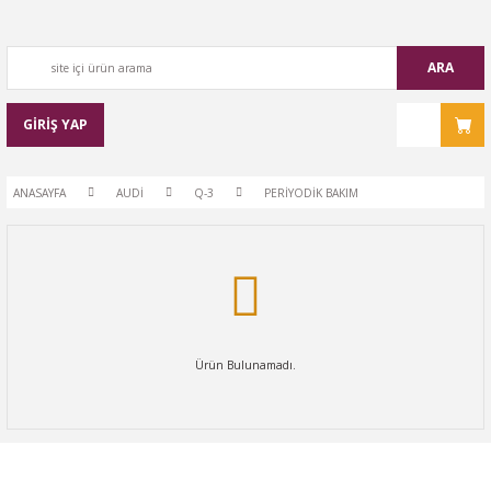
ARA
GİRİŞ YAP
ANASAYFA
AUDİ
Q-3
PERİYODİK BAKIM
Ürün Bulunamadı.