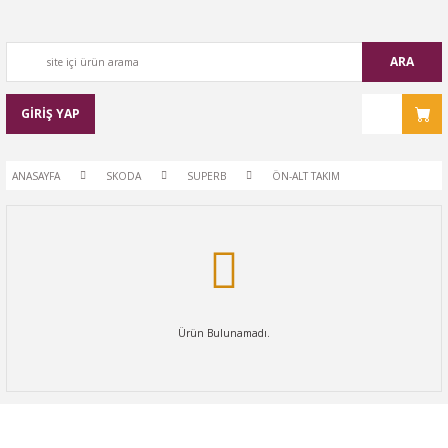
ARA
GİRİŞ YAP
ANASAYFA
SKODA
SUPERB
ÖN-ALT TAKIM
Ürün Bulunamadı.