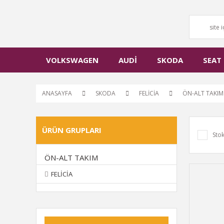
VOLKSWAGEN
AUDİ
SKODA
SEAT
ANASAYFA
SKODA
FELİCİA
ÖN-ALT TAKIM
ÜRÜN GRUPLARI
Stok
ÖN-ALT TAKIM
FELİCİA