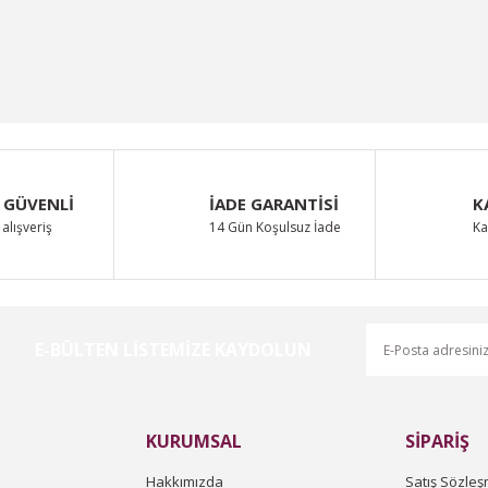
 GÜVENLİ
İADE GARANTİSİ
K
alışveriş
14 Gün Koşulsuz İade
Ka
E-BÜLTEN LİSTEMİZE KAYDOLUN
KURUMSAL
SİPARİŞ
Hakkımızda
Satış Sözleş