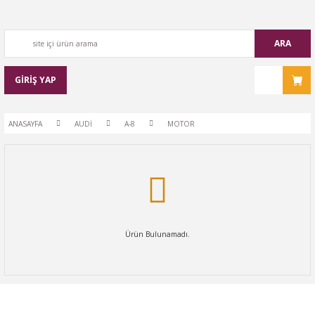
ARA
GİRİŞ YAP
ANASAYFA
AUDİ
A-8
MOTOR
Ürün Bulunamadı.