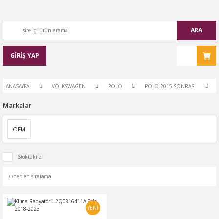
ARA
GİRİŞ YAP
ANASAYFA
VOLKSWAGEN
POLO
POLO 2015 SONRASI
Markalar
OEM
Stoktakiler
YENİ