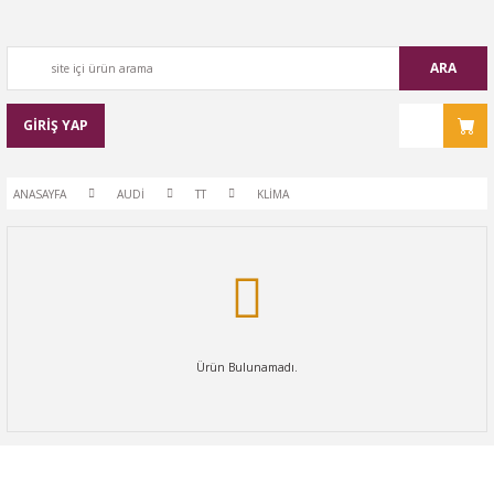
ARA
GİRİŞ YAP
ANASAYFA
AUDİ
TT
KLİMA
Ürün Bulunamadı.