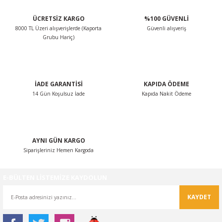
0
OSA
SSAT
OTOR
ROOMSTER
ÜCRETSİZ KARGO
%100 GÜVENLİ
8000 TL Üzeri alışverişlerde (Kaporta
Güvenli alışveriş
Grubu Hariç)
O
O
PERB
ÖN-ALT TAKIM
POLO CLASSİC
ARKA-ALT TAKIM
TERRA MARBELLA
İADE GARANTİSİ
KAPIDA ÖDEME
ROQ
SCİROCCO
ŞANZIMAN-VİTES
14 Gün Koşulsuz İade
Kapıda Nakit Ödeme
MA
HARAN
ODİAQ
GUAN
PERİYODİK BAKIM
AYNI GÜN KARGO
Siparişleriniz Hemen Kargoda
RBAG
TOUAREG
E-BÜLTEN LİSTEMİZE KAYDOLUN
OURAN
KAYDET
TRANSPORTER