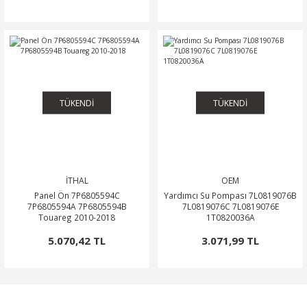
TÜKENDİ
TÜKENDİ
İTHAL
OEM
Panel Ön 7P6805594C
Yardımcı Su Pompası 7L0819076B
7P6805594A 7P6805594B
7L0819076C 7L0819076E
Touareg 2010-2018
1T0820036A
5.070,42 TL
3.071,99 TL