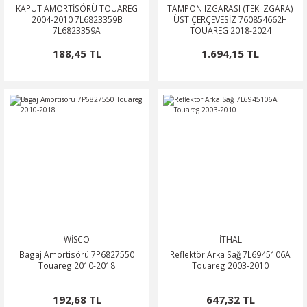
KAPUT AMORTİSÖRÜ TOUAREG
TAMPON IZGARASI (TEK IZGARA)
2004-2010 7L6823359B
ÜST ÇERÇEVESİZ 760854662H
7L6823359A
TOUAREG 2018-2024
188,45 TL
1.694,15 TL
WİSCO
İTHAL
Bagaj Amortisörü 7P6827550
Reflektör Arka Sağ 7L6945106A
Touareg 2010-2018
Touareg 2003-2010
192,68 TL
647,32 TL