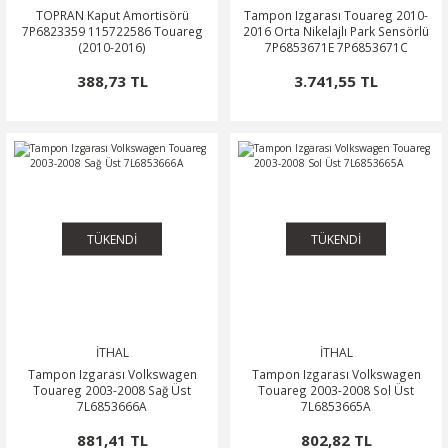
TOPRAN Kaput Amortisörü
Tampon Izgarası Touareg 2010-
7P6823359 115722586 Touareg
2016 Orta Nikelajlı Park Sensörlü
(2010-2016)
7P6853671E 7P6853671C
388,73 TL
3.741,55 TL
TÜKENDİ
TÜKENDİ
İTHAL
İTHAL
Tampon Izgarası Volkswagen
Tampon Izgarası Volkswagen
Touareg 2003-2008 Sağ Üst
Touareg 2003-2008 Sol Üst
7L6853666A
7L6853665A
881,41 TL
802,82 TL