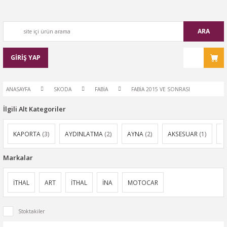
ARA
GİRİŞ YAP
ANASAYFA
SKODA
FABİA
FABİA 2015 VE SONRASI
İlgili Alt Kategoriler
KAPORTA
(3)
AYDINLATMA
(2)
AYNA
(2)
AKSESUAR
(1)
E
Markalar
İTHAL
ART
İTHAL
İNA
MOTOCAR
Stoktakiler