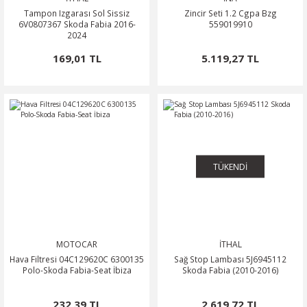
Tampon Izgarası Sol Sissiz
Zincir Seti 1.2 Cgpa Bzg
6V0807367 Skoda Fabia 2016-
559019910
2024
169,01 TL
5.119,27 TL
TÜKENDİ
MOTOCAR
İTHAL
Hava Filtresi 04C129620C 6300135
Sağ Stop Lambası 5J6945112
Polo-Skoda Fabia-Seat İbiza
Skoda Fabia (2010-2016)
232,39 TL
2.619,72 TL