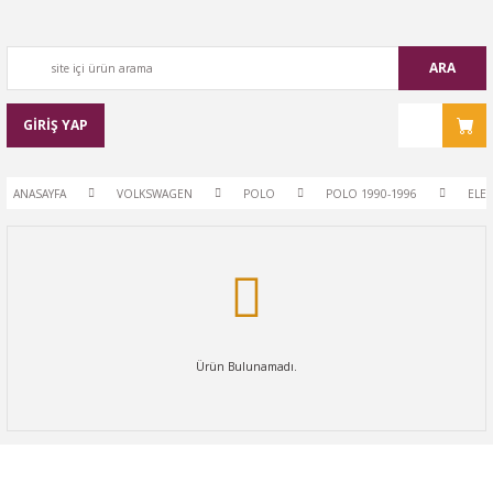
ARA
GİRİŞ YAP
ANASAYFA
VOLKSWAGEN
POLO
POLO 1990-1996
ELEK
Ürün Bulunamadı.