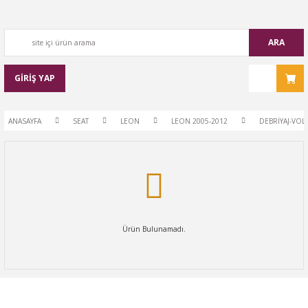
ARA
GİRİŞ YAP
ANASAYFA
SEAT
LEON
LEON 2005-2012
DEBRİYAJ-VOL
Ürün Bulunamadı.