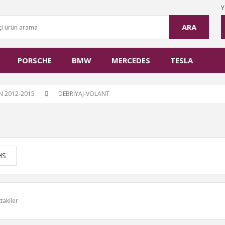
Y
ARA
PORSCHE
BMW
MERCEDES
TESLA
N 2012-2015
DEBRİYAJ-VOLANT
HS
takiler