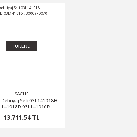
TÜKENDİ
SACHS
 Debriyaj Seti 03L141018H
L141018D 03L141016R
3000970070
13.711,54 TL