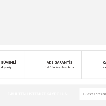
 GÜVENLİ
İADE GARANTİSİ
K
alışveriş
14 Gün Koşulsuz İade
Ka
E-BÜLTEN LİSTEMİZE KAYDOLUN