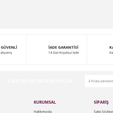
 GÜVENLİ
İADE GARANTİSİ
K
alışveriş
14 Gün Koşulsuz İade
Ka
E-BÜLTEN LİSTEMİZE KAYDOLUN
KURUMSAL
SİPARİŞ
Hakkımızda
Satış Sözleş