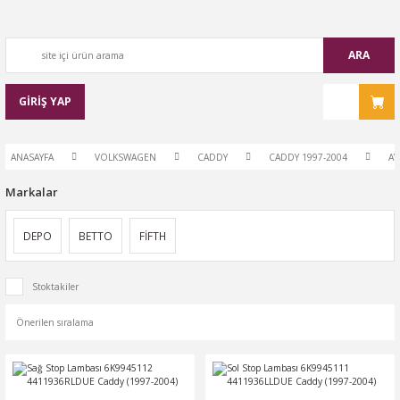
ARA
GİRİŞ YAP
ANASAYFA
VOLKSWAGEN
CADDY
CADDY 1997-2004
AY
Markalar
DEPO
BETTO
FİFTH
Stoktakiler