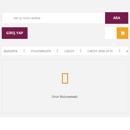
ARA
GİRİŞ YAP
ANASAYFA
VOLKSWAGEN
CADDY
CADDY 2006-2010
AR
Ürün Bulunamadı.