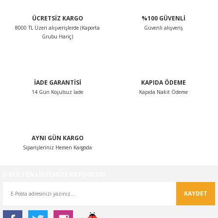
0
OSA
SSAT
OTOR
ROOMSTER
ÜCRETSİZ KARGO
%100 GÜVENLİ
8000 TL Üzeri alışverişlerde (Kaporta
Güvenli alışveriş
Grubu Hariç)
O
O
PERB
ÖN-ALT TAKIM
POLO CLASSİC
ARKA-ALT TAKIM
TERRA MARBELLA
İADE GARANTİSİ
KAPIDA ÖDEME
ROQ
SCİROCCO
ŞANZIMAN-VİTES
14 Gün Koşulsuz İade
Kapıda Nakit Ödeme
MA
HARAN
ODİAQ
GUAN
PERİYODİK BAKIM
AYNI GÜN KARGO
Siparişleriniz Hemen Kargoda
RBAG
TOUAREG
E-BÜLTEN LİSTEMİZE KAYDOLUN
OURAN
KAYDET
TRANSPORTER