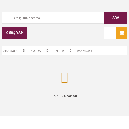
ARA
GİRİŞ YAP
ANASAYFA
SKODA
FELİCİA
AKSESUAR
Ürün Bulunamadı.