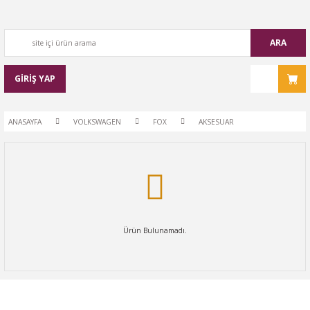
ARA
GİRİŞ YAP
ANASAYFA
VOLKSWAGEN
FOX
AKSESUAR
Ürün Bulunamadı.