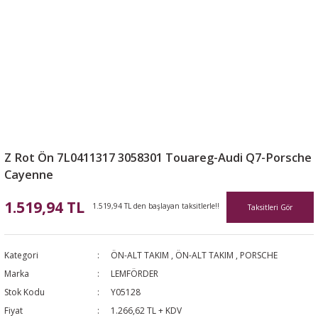
Z Rot Ön 7L0411317 3058301 Touareg-Audi Q7-Porsche
Cayenne
1.519,94 TL
1.519,94 TL den başlayan taksitlerle!!
Taksitleri Gör
Kategori
ÖN-ALT TAKIM
,
ÖN-ALT TAKIM
,
PORSCHE
Marka
LEMFÖRDER
Stok Kodu
Y05128
Fiyat
1.266,62 TL + KDV