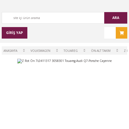
ARA
GİRİŞ YAP
ANASAYFA
VOLKSWAGEN
TOUAREG
ÖN-ALT TAKIM
Z 