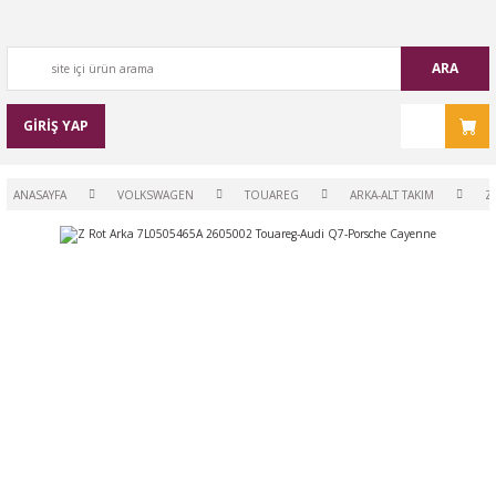
ARA
GİRİŞ YAP
ANASAYFA
VOLKSWAGEN
TOUAREG
ARKA-ALT TAKIM
Z