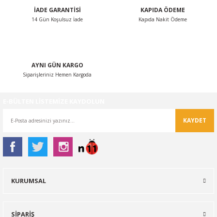
İADE GARANTİSİ
KAPIDA ÖDEME
Bu ürüne benzer farklı alternatifler olmalı.
14 Gün Koşulsuz İade
Kapıda Nakit Ödeme
AYNI GÜN KARGO
Siparişleriniz Hemen Kargoda
Gönder
E-BÜLTEN LİSTEMİZE KAYDOLUN
KAYDET
KURUMSAL
SİPARİŞ