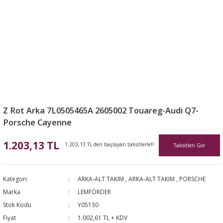
Z Rot Arka 7L0505465A 2605002 Touareg-Audi Q7-
Porsche Cayenne
1.203,13 TL
1.203,13 TL den başlayan taksitlerle!!
Taksitleri Gör
Kategori
ARKA-ALT TAKIM
,
ARKA-ALT TAKIM
,
PORSCHE
Marka
LEMFÖRDER
Stok Kodu
Y05130
Fiyat
1.002,61 TL + KDV