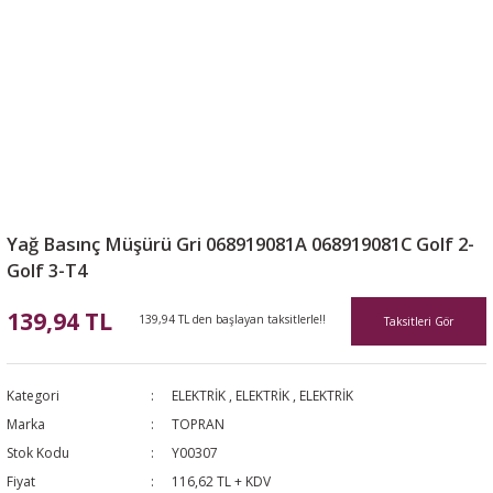
Yağ Basınç Müşürü Gri 068919081A 068919081C Golf 2-
Golf 3-T4
139,94 TL
139,94 TL den başlayan taksitlerle!!
Taksitleri Gör
Kategori
ELEKTRİK
,
ELEKTRİK
,
ELEKTRİK
Marka
TOPRAN
Stok Kodu
Y00307
Fiyat
116,62 TL + KDV