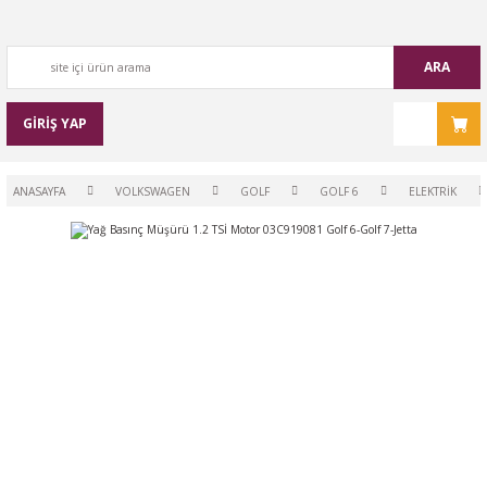
ARA
GİRİŞ YAP
ANASAYFA
VOLKSWAGEN
GOLF
GOLF 6
ELEKTRİK