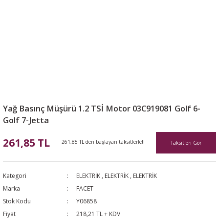
Yağ Basınç Müşürü 1.2 TSİ Motor 03C919081 Golf 6-
Golf 7-Jetta
261,85 TL
261,85 TL den başlayan taksitlerle!!
Taksitleri Gör
Kategori
ELEKTRİK
,
ELEKTRİK
,
ELEKTRİK
Marka
FACET
Stok Kodu
Y06858
Fiyat
218,21 TL + KDV