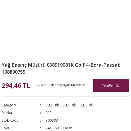
Yağ Basınç Müşürü 038919081K Golf 4-Bora-Passat
108890755
294,46 TL
294,46 TL den başlayan taksitlerle!!
Taksitleri Gör
Kategori
ELEKTRİK
,
ELEKTRİK
,
ELEKTRİK
Marka
FAE
Stok Kodu
Y00303
Fiyat
245,38 TL + KDV