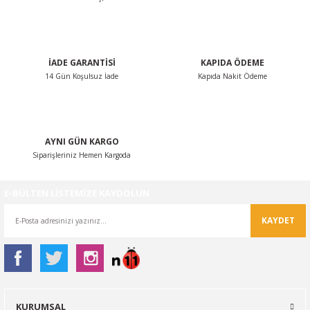
Ürün fiyatı diğer sitelerden daha pahalı.
Bu ürüne benzer farklı alternatifler olmalı.
İADE GARANTİSİ
KAPIDA ÖDEME
14 Gün Koşulsuz İade
Kapıda Nakit Ödeme
Gönder
AYNI GÜN KARGO
Siparişleriniz Hemen Kargoda
E-BÜLTEN LİSTEMİZE KAYDOLUN
KAYDET
KURUMSAL