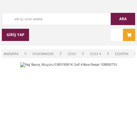
ARA
GİRİŞ YAP
ANASAYFA
VOLKSWAGEN
GOLF
GOLF 4
ELEKTRİK