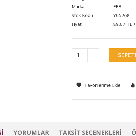
Marka
FEBİ
Stok Kodu
Y05268
Fiyat
89,07 TL 
SEPET
I
YORUMLAR
TAKSIT SEÇENEKLERI
Ö