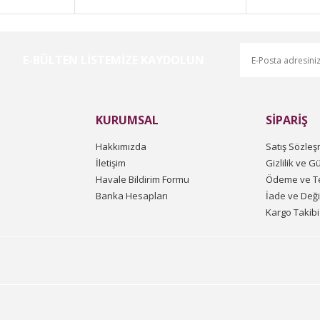
E-BÜLTEN LİSTEMİZE KAYDOLUN
Gönder
KURUMSAL
SİPARİŞ
Hakkımızda
Satış Sözleş
İletişim
Gizlilik ve G
Havale Bildirim Formu
Ödeme ve Te
Banka Hesapları
İade ve Değ
Kargo Takibi