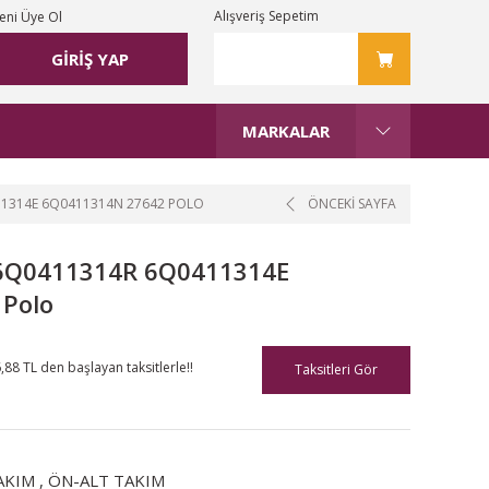
Alışveriş Sepetim
eni Üye Ol
GİRİŞ YAP
MARKALAR
411314E 6Q0411314N 27642 POLO
ÖNCEKİ SAYFA
i 6Q0411314R 6Q0411314E
Polo
,88 TL den başlayan taksitlerle!!
Taksitleri Gör
AKIM
,
ÖN-ALT TAKIM