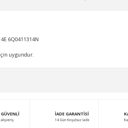
314E 6Q0411314N
için uygundur.
iğer konularda yetersiz gördüğünüz noktaları öneri formunu kullanarak taraf
Bu ürüne ilk yorumu siz yapın!
Yorum Yaz
 GÜVENLİ
İADE GARANTİSİ
K
alışveriş
14 Gün Koşulsuz İade
Ka