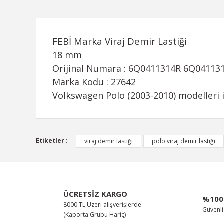
FEBİ Marka Viraj Demir Lastiği
18 mm
Orijinal Numara : 6Q0411314R 6Q0411
Marka Kodu : 27642
Volkswagen Polo (2003-2010) modelleri 
Bu ürünün fiyat bilgisi, resim, ürün açıklamalarında ve d
Etiketler :
viraj demir lastiği
polo viraj demir lastiği
Görüş ve önerileriniz için teşekkür ederiz.
Ürün resmi kalitesiz, bozuk veya görüntülenemiyor.
Ürün açıklamasında eksik bilgiler bulunuyor.
ÜCRETSİZ KARGO
%100
Ürün bilgilerinde hatalar bulunuyor.
8000 TL Üzeri alışverişlerde
Güvenli 
(Kaporta Grubu Hariç)
Ürün fiyatı diğer sitelerden daha pahalı.