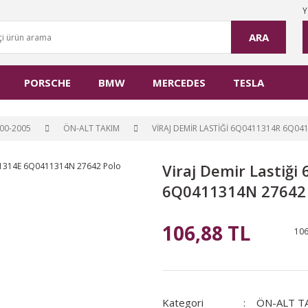
Y
ARA
PORSCHE
BMW
MERCEDES
TESLA
00-2005
ÖN-ALT TAKIM
VIRAJ DEMIR LASTIĞI 6Q0411314R 6Q0
Viraj Demir Lastiğ
6Q0411314N 27642 
106,88 TL
106
Kategori
ÖN-ALT T