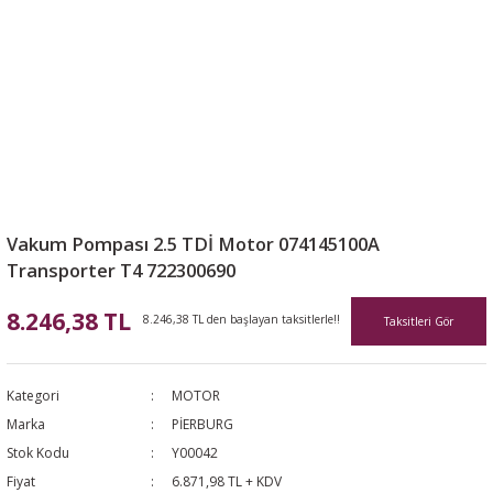
Vakum Pompası 2.5 TDİ Motor 074145100A
Transporter T4 722300690
8.246,38 TL
8.246,38 TL den başlayan taksitlerle!!
Taksitleri Gör
Kategori
MOTOR
Marka
PİERBURG
Stok Kodu
Y00042
Fiyat
6.871,98 TL + KDV