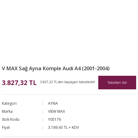
V MAX Sağ Ayna Komple Audi A4 (2001-2004)
3.827,32 TL
3.827,32 TL den başlayan taksitlerle!!
Taksitleri Gör
Kategori
AYNA
Marka
VİEW MAX
Stok Kodu
Y05176
Fiyat
3.189,43 TL + KDV