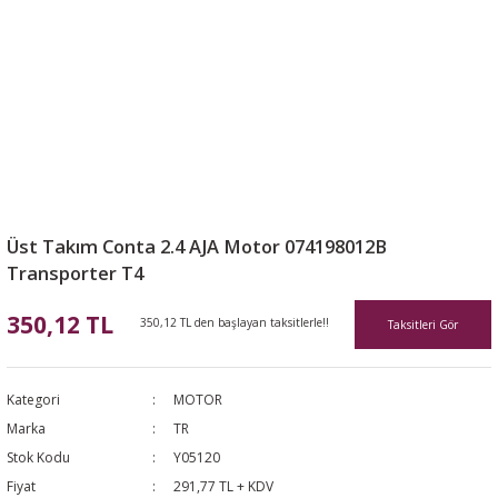
Üst Takım Conta 2.4 AJA Motor 074198012B
Transporter T4
350,12 TL
350,12 TL den başlayan taksitlerle!!
Taksitleri Gör
Kategori
MOTOR
Marka
TR
Stok Kodu
Y05120
Fiyat
291,77 TL + KDV