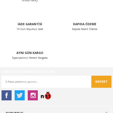
Grubu Hariç)
Ürün fiyatı diğer sitelerden daha pahalı.
Bu ürüne benzer farklı alternatifler olmalı.
İADE GARANTİSİ
KAPIDA ÖDEME
14 Gün Koşulsuz İade
Kapıda Nakit Ödeme
Gönder
AYNI GÜN KARGO
Siparişleriniz Hemen Kargoda
E-BÜLTEN LİSTEMİZE KAYDOLUN
KAYDET