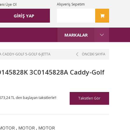
Alışveriş Sepetim
eni Üye Ol
GİRİŞ YAP
MARKALAR
 CADDY-GOLF 5-GOLF 6-JETTA
ÖNCEKİ SAYFA
145828K 3C0145828A Caddy-Golf
673,24 TL den başlayan taksitlerle!!
Taksitleri Gör
MOTOR
,
MOTOR
,
MOTOR