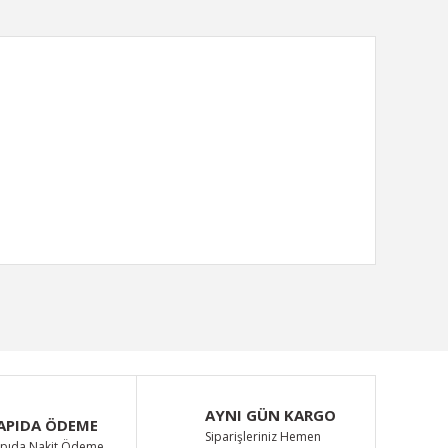
ımıza iletebilirsiniz.
AYNI GÜN KARGO
APIDA ÖDEME
Siparişleriniz Hemen
pıda Nakit Ödeme