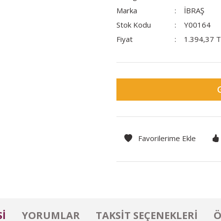
Marka
İBRAŞ
Stok Kodu
Y00164
Fiyat
1.394,37 
I
YORUMLAR
TAKSIT SEÇENEKLERI
Ö