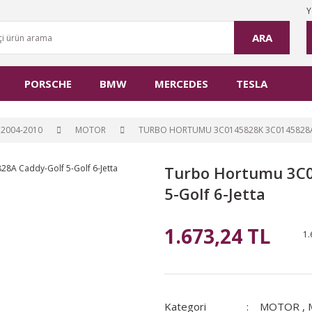
Y
ARA
PORSCHE
BMW
MERCEDES
TESLA
2004-2010
MOTOR
TURBO HORTUMU 3C0145828K 3C0145828A
Turbo Hortumu 3C0
5-Golf 6-Jetta
1.673,24 TL
1.
Kategori
MOTOR
,