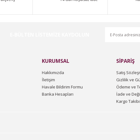
E-BÜLTEN LİSTEMİZE KAYDOLUN
Gönder
KURUMSAL
SİPARİŞ
Hakkımızda
Satış Sözleş
İletişim
Gizlilik ve G
Havale Bildirim Formu
Ödeme ve Te
Banka Hesapları
İade ve Değ
Kargo Takibi