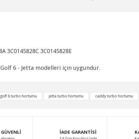
28A 3C0145828C 3C0145828E
Golf 6 - Jetta modelleri için uygundur.
iğer konularda yetersiz gördüğünüz noktaları öneri formunu kullanarak taraf
golf 6 turbo hortumu
jetta turbo hortumu
caddy turbo hortumu
Bu ürüne ilk yorumu siz yapın!
Yorum Yaz
 GÜVENLİ
İADE GARANTİSİ
K
alışveriş
14 Gün Koşulsuz İade
Ka