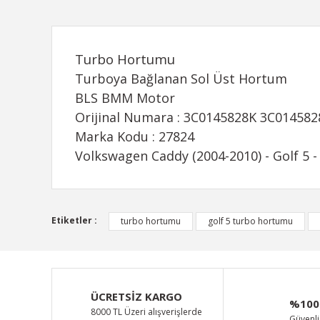
Turbo Hortumu
Turboya Bağlanan Sol Üst Hortum
BLS BMM Motor
Orijinal Numara : 3C0145828K 3C01458
Marka Kodu : 27824
Volkswagen Caddy (2004-2010) - Golf 5 - 
Bu ürünün fiyat bilgisi, resim, ürün açıklamalarında ve d
Etiketler :
turbo hortumu
golf 5 turbo hortumu
Görüş ve önerileriniz için teşekkür ederiz.
Ürün resmi kalitesiz, bozuk veya görüntülenemiyor.
Ürün açıklamasında eksik bilgiler bulunuyor.
ÜCRETSİZ KARGO
%100
Ürün bilgilerinde hatalar bulunuyor.
8000 TL Üzeri alışverişlerde
Güvenli 