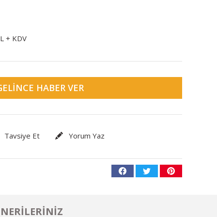
TL + KDV
GELINCE HABER VER
Tavsiye Et
Yorum Yaz
NERILERINIZ