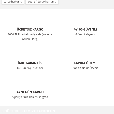
konularda yetersiz gördüğünüz noktaları öneri formunu
turbo hortumu
audi a4 turbo hortumu
kullanarak tarafımıza iletebilirsiniz.
Görüş ve önerileriniz için teşekkür ederiz.
Ürün resmi kalitesiz, bozuk veya görüntülenemiyor.
ÜCRETSİZ KARGO
%100 GÜVENLİ
Ürün açıklamasında eksik bilgiler bulunuyor.
8000 TL Üzeri alışverişlerde (Kaporta
Güvenli alışveriş
Ürün bilgilerinde hatalar bulunuyor.
Grubu Hariç)
Ürün fiyatı diğer sitelerden daha pahalı.
Bu ürüne benzer farklı alternatifler olmalı.
İADE GARANTİSİ
KAPIDA ÖDEME
14 Gün Koşulsuz İade
Kapıda Nakit Ödeme
Gönder
AYNI GÜN KARGO
Siparişleriniz Hemen Kargoda
E-BÜLTEN LİSTEMİZE KAYDOLUN