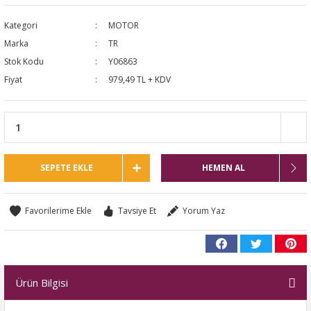
NTO
Kategori
MOTOR
Marka
TR
PASSAT CC
Stok Kodu
Y06863
Fiyat
979,49 TL + KDV
KAPLUMBAĞA
OC
RTEON
SEPETE EKLE
HEMEN AL
GO
Tavsiye Et
Yorum Yaz
PHAETON
Ürün Bilgisi
CROS