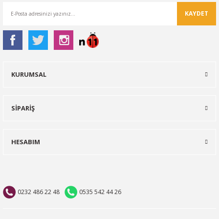
KAYDET
KURUMSAL
SİPARİŞ
HESABIM
0232 486 22 48
0535 542 44 26