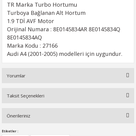
TR Marka Turbo Hortumu
Turboya Bağlanan Alt Hortum
1.9 TDİ AVF Motor
Orijinal Numara : 8E0145834AR 8E0145834Q
8E0145834AQ
Marka Kodu : 27166
Audi A4 (2001-2005) modelleri için uygundur.
Yorumlar
Taksit Seçenekleri
Bu ürüne ilk yorumu siz yapın!
Önerileriniz
Yorum Yaz
Bu ürünün fiyat bilgisi, resim, ürün açıklamalarında ve diğer
Etiketler :