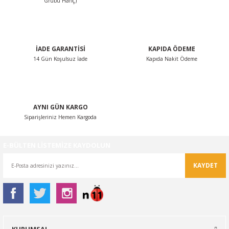
Grubu Hariç)
Ürün fiyatı diğer sitelerden daha pahalı.
Bu ürüne benzer farklı alternatifler olmalı.
İADE GARANTİSİ
KAPIDA ÖDEME
14 Gün Koşulsuz İade
Kapıda Nakit Ödeme
Gönder
AYNI GÜN KARGO
Siparişleriniz Hemen Kargoda
E-BÜLTEN LİSTEMİZE KAYDOLUN
KAYDET