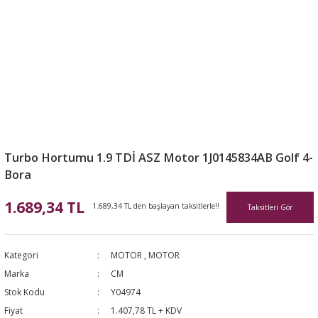
Turbo Hortumu 1.9 TDİ ASZ Motor 1J0145834AB Golf 4-
Bora
1.689,34 TL
1.689,34 TL den başlayan taksitlerle!!
Taksitleri Gör
Kategori
MOTOR
,
MOTOR
Marka
CM
Stok Kodu
Y04974
Fiyat
1.407,78 TL + KDV