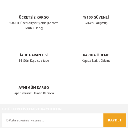
Ürün resmi kalitesiz, bozuk veya görüntülenemiyor.
ÜCRETSİZ KARGO
%100 GÜVENLİ
Ürün açıklamasında eksik bilgiler bulunuyor.
8000 TL Üzeri alışverişlerde (Kaporta
Güvenli alışveriş
Ürün bilgilerinde hatalar bulunuyor.
Grubu Hariç)
Ürün fiyatı diğer sitelerden daha pahalı.
Bu ürüne benzer farklı alternatifler olmalı.
İADE GARANTİSİ
KAPIDA ÖDEME
14 Gün Koşulsuz İade
Kapıda Nakit Ödeme
Gönder
AYNI GÜN KARGO
Siparişleriniz Hemen Kargoda
E-BÜLTEN LİSTEMİZE KAYDOLUN
KAYDET