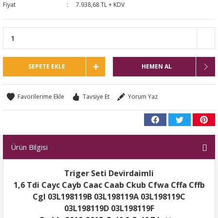
Fiyat
7.938,68 TL + KDV
SEPETE EKLE
HEMEN AL
Tavsiye Et
Yorum Yaz
Ürün Bilgisi
Triger Seti Devirdaimli
1,6 Tdi Cayc Cayb Caac Caab Ckub Cfwa Cffa Cffb
Cgl 03L198119B 03L198119A 03L198119C
03L198119D 03L198119F