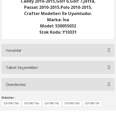
Caddy 2010-2015,Golf 6,Golf 7,Jetta,
Passat 2010-2015,Polo 2010-2015,
Crafter Modelleri İle Uyumludur.
Marka: İna
Model: 530055032
Stok Kodu: Y10331
Yorumlar
Taksit Seçenekleri
Bu ürüne ilk yorumu siz yapın!
Önerileriniz
Yorum Yaz
Bu ürünün fiyat bilgisi, resim, ürün açıklamalarında ve diğer
Etiketler :
konularda yetersiz gördüğünüz noktaları öneri formunu
03l198119b
03l198119a
03l198119c
03l198119d
03l198119f
kullanarak tarafımıza iletebilirsiniz.
Görüş ve önerileriniz için teşekkür ederiz.