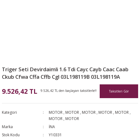
Triger Seti Devirdaimli 1.6 Tdi Cayc Cayb Caac Caab
Ckub Cfwa Cffa Cffb Cgl 03L198119B 03L198119A
9.526,42 TL
9.526,42 TL den başlayan taksitlerle!!
Taksitleri Gör
Kategori
MOTOR
,
MOTOR
,
MOTOR
,
MOTOR
,
MOTOR
,
MOTOR
,
MOTOR
Marka
İNA
Stok Kodu
Y10331