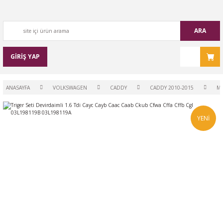
ARA
GİRİŞ YAP
ANASAYFA
VOLKSWAGEN
CADDY
CADDY 2010-2015
M
YENİ