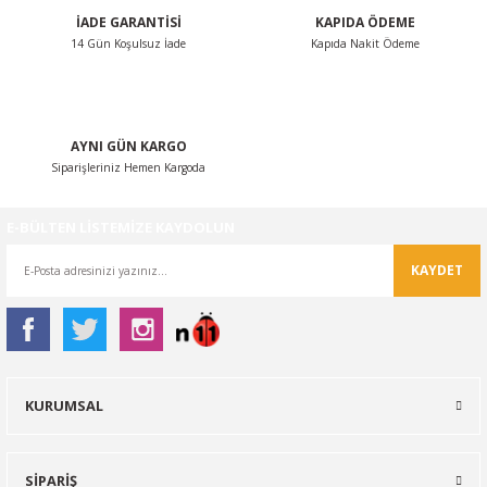
İADE GARANTİSİ
KAPIDA ÖDEME
Bu ürüne benzer farklı alternatifler olmalı.
14 Gün Koşulsuz İade
Kapıda Nakit Ödeme
AYNI GÜN KARGO
Siparişleriniz Hemen Kargoda
Gönder
E-BÜLTEN LİSTEMİZE KAYDOLUN
KAYDET
KURUMSAL
SİPARİŞ