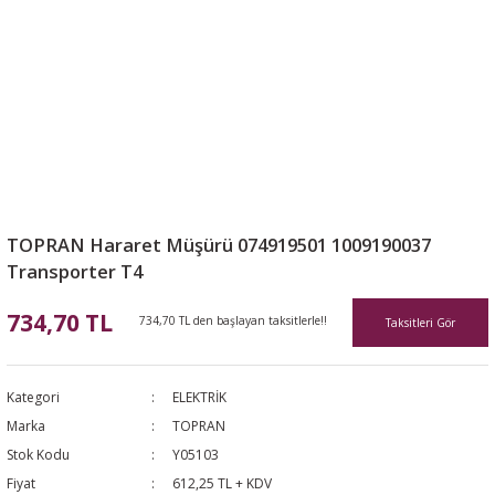
TOPRAN Hararet Müşürü 074919501 1009190037
Transporter T4
734,70 TL
734,70 TL den başlayan taksitlerle!!
Taksitleri Gör
Kategori
ELEKTRİK
Marka
TOPRAN
Stok Kodu
Y05103
Fiyat
612,25 TL + KDV