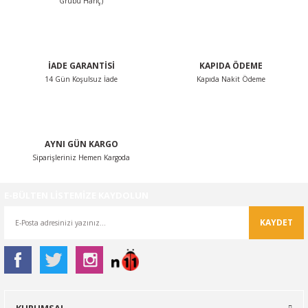
Grubu Hariç)
Ürün fiyatı diğer sitelerden daha pahalı.
Bu ürüne benzer farklı alternatifler olmalı.
İADE GARANTİSİ
KAPIDA ÖDEME
14 Gün Koşulsuz İade
Kapıda Nakit Ödeme
Gönder
AYNI GÜN KARGO
Siparişleriniz Hemen Kargoda
E-BÜLTEN LİSTEMİZE KAYDOLUN
KAYDET