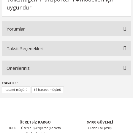
uygundur.
Yorumlar
Taksit Seçenekleri
Bu ürüne ilk yorumu siz yapın!
Önerileriniz
Yorum Yaz
Bu ürünün fiyat bilgisi, resim, ürün açıklamalarında ve diğer
Etiketler :
konularda yetersiz gördüğünüz noktaları öneri formunu
hararet müşürü
t4 hararet müşürü
kullanarak tarafımıza iletebilirsiniz.
Görüş ve önerileriniz için teşekkür ederiz.
Ürün resmi kalitesiz, bozuk veya görüntülenemiyor.
ÜCRETSİZ KARGO
%100 GÜVENLİ
Ürün açıklamasında eksik bilgiler bulunuyor.
8000 TL Üzeri alışverişlerde (Kaporta
Güvenli alışveriş
Ürün bilgilerinde hatalar bulunuyor.