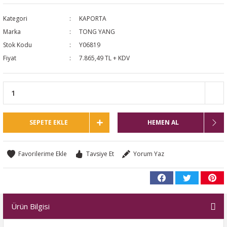
NTO
Kategori
KAPORTA
Marka
TONG YANG
PASSAT CC
Stok Kodu
Y06819
Fiyat
7.865,49 TL + KDV
KAPLUMBAĞA
OC
RTEON
SEPETE EKLE
HEMEN AL
GO
Tavsiye Et
Yorum Yaz
PHAETON
Ürün Bilgisi
CROS