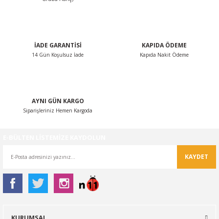
Ürün açıklamasında eksik bilgiler bulunuyor.
Ürün bilgilerinde hatalar bulunuyor.
Ürün fiyatı diğer sitelerden daha pahalı.
İADE GARANTİSİ
KAPIDA ÖDEME
Bu ürüne benzer farklı alternatifler olmalı.
14 Gün Koşulsuz İade
Kapıda Nakit Ödeme
AYNI GÜN KARGO
Siparişleriniz Hemen Kargoda
Gönder
E-BÜLTEN LİSTEMİZE KAYDOLUN
KAYDET
KURUMSAL