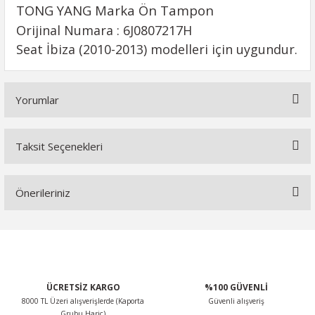
TONG YANG Marka Ön Tampon
O
rijinal Numara : 6J0807217H
Seat İbiza (2010-2013) modelleri için uygundur.
Yorumlar
Taksit Seçenekleri
Bu ürüne ilk yorumu siz yapın!
Önerileriniz
Yorum Yaz
Bu ürünün fiyat bilgisi, resim, ürün açıklamalarında ve diğer
konularda yetersiz gördüğünüz noktaları öneri formunu
kullanarak tarafımıza iletebilirsiniz.
Görüş ve önerileriniz için teşekkür ederiz.
ÜCRETSİZ KARGO
%100 GÜVENLİ
8000 TL Üzeri alışverişlerde (Kaporta
Güvenli alışveriş
Ürün resmi kalitesiz, bozuk veya görüntülenemiyor.
Grubu Hariç)