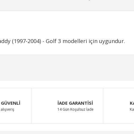
ddy (1997-2004) - Golf 3 modelleri için uygundur.
iğer konularda yetersiz gördüğünüz noktaları öneri formunu kullanarak taraf
Bu ürüne ilk yorumu siz yapın!
Yorum Yaz
 GÜVENLİ
İADE GARANTİSİ
K
alışveriş
14 Gün Koşulsuz İade
Ka