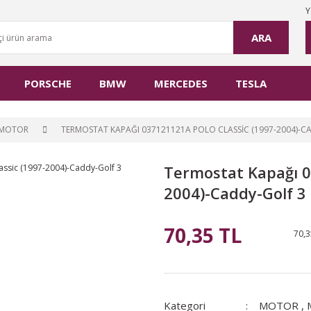
Y
ARA
PORSCHE
BMW
MERCEDES
TESLA
MOTOR
TERMOSTAT KAPAĞI 037121121A POLO CLASSIC (1997-2004)-C
Termostat Kapağı 0
2004)-Caddy-Golf 3
70,35 TL
70,3
Kategori
MOTOR
,