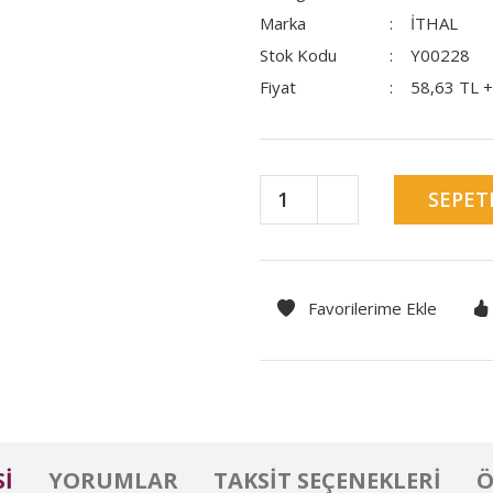
Marka
İTHAL
Stok Kodu
Y00228
Fiyat
58,63 TL 
SEPET
I
YORUMLAR
TAKSIT SEÇENEKLERI
Ö