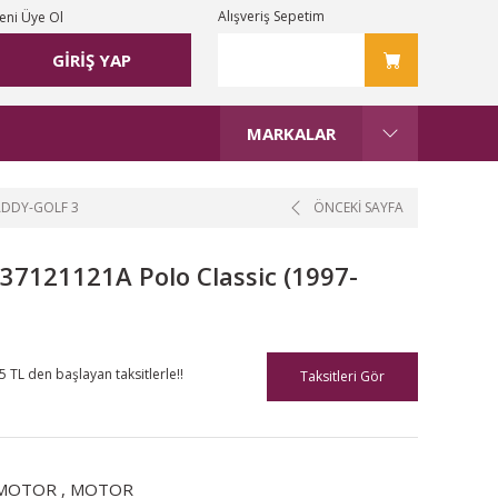
Alışveriş Sepetim
eni Üye Ol
GİRİŞ YAP
MARKALAR
ADDY-GOLF 3
ÖNCEKİ SAYFA
37121121A Polo Classic (1997-
5 TL den başlayan taksitlerle!!
Taksitleri Gör
MOTOR
,
MOTOR