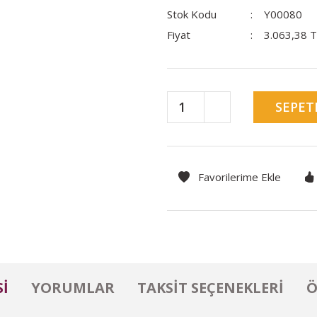
Stok Kodu
Y00080
Fiyat
3.063,38 
SEPET
I
YORUMLAR
TAKSIT SEÇENEKLERI
Ö