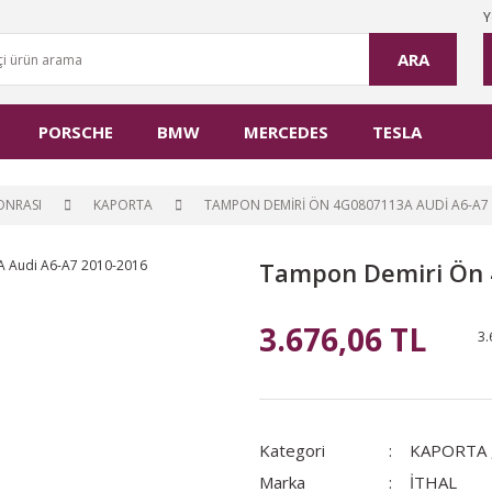
Y
ARA
PORSCHE
BMW
MERCEDES
TESLA
SONRASI
KAPORTA
TAMPON DEMIRI ÖN 4G0807113A AUDI A6-A7 
Tampon Demiri Ön 
3.676,06 TL
3.
Kategori
KAPORTA
Marka
İTHAL