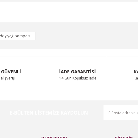
iğer konularda yetersiz gördüğünüz noktaları öneri formunu kullanarak taraf
ddy yağ pompası
Bu ürüne ilk yorumu siz yapın!
Yorum Yaz
 GÜVENLİ
İADE GARANTİSİ
K
alışveriş
14 Gün Koşulsuz İade
Ka
E-BÜLTEN LİSTEMİZE KAYDOLUN
Gönder