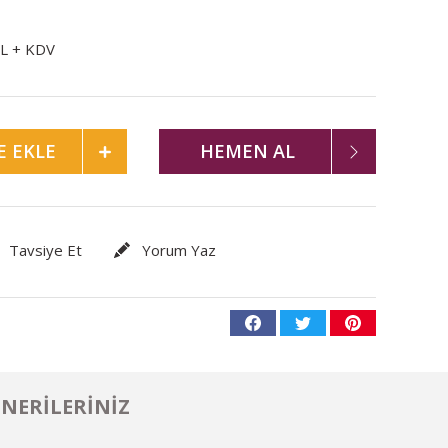
TL + KDV
E EKLE
HEMEN AL
Tavsiye Et
Yorum Yaz
NERILERINIZ