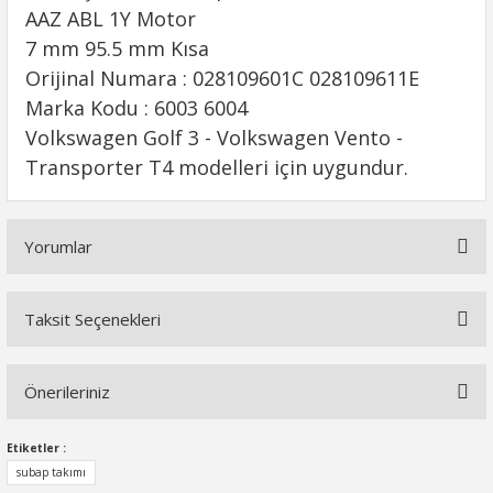
AAZ ABL 1Y Motor
7 mm 95.5 mm Kısa
Orijinal Numara : 028109601C 028109611E
Marka Kodu : 6003 6004
Volkswagen Golf 3 - Volkswagen Vento -
Transporter T4 modelleri için uygundur.
Yorumlar
Taksit Seçenekleri
Bu ürüne ilk yorumu siz yapın!
Önerileriniz
Yorum Yaz
Bu ürünün fiyat bilgisi, resim, ürün açıklamalarında ve diğer
Etiketler :
konularda yetersiz gördüğünüz noktaları öneri formunu
subap takımı
kullanarak tarafımıza iletebilirsiniz.