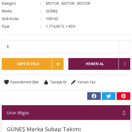
Kategori
MOTOR
,
MOTOR
,
MOTOR
NTO
Marka
GÜNEŞ
Stok Kodu
Y00162
PASSAT CC
Fiyat
1.774,06 TL + KDV
KAPLUMBAĞA
OC
SEPETE EKLE
HEMEN AL
RTEON
Tavsiye Et
Yorum Yaz
GO
PHAETON
Ürün Bilgisi
GÜNEŞ Marka Subap Takımı
CROS