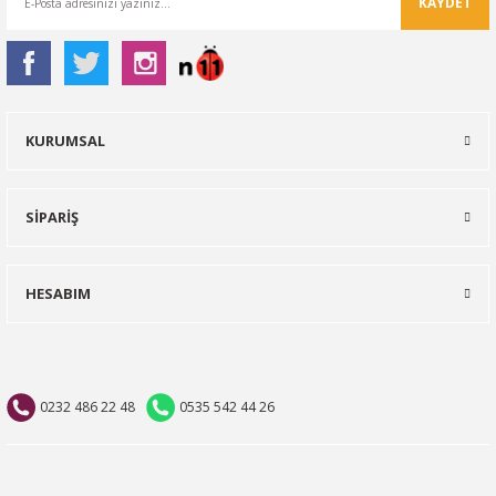
KAYDET
KURUMSAL
SİPARİŞ
HESABIM
0232 486 22 48
0535 542 44 26