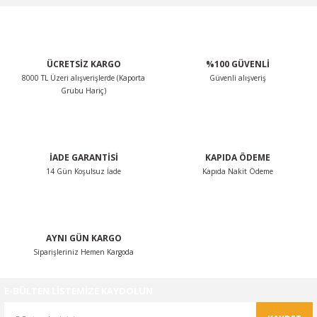
Görüş ve önerileriniz için teşekkür ederiz.
Ürün resmi kalitesiz, bozuk veya görüntülenemiyor.
ÜCRETSİZ KARGO
%100 GÜVENLİ
Ürün açıklamasında eksik bilgiler bulunuyor.
8000 TL Üzeri alışverişlerde (Kaporta
Güvenli alışveriş
Ürün bilgilerinde hatalar bulunuyor.
Grubu Hariç)
Ürün fiyatı diğer sitelerden daha pahalı.
Bu ürüne benzer farklı alternatifler olmalı.
İADE GARANTİSİ
KAPIDA ÖDEME
14 Gün Koşulsuz İade
Kapıda Nakit Ödeme
Gönder
AYNI GÜN KARGO
Siparişleriniz Hemen Kargoda
E-BÜLTEN LİSTEMİZE KAYDOLUN