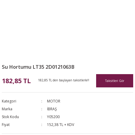
Su Hortumu LT35 2D0121063B
182,85 TL
182,85 TL den başlayan taksitlerle!!
Taksitleri Gör
Kategori
MOTOR
Marka
İBRAŞ
Stok Kodu
Y05200
Fiyat
152,38 TL + KDV