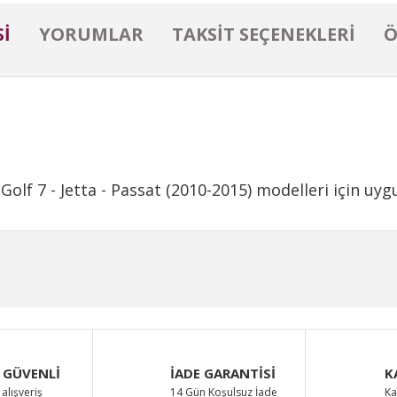
I
YORUMLAR
TAKSIT SEÇENEKLERI
Ö
Golf 7 - Jetta - Passat (2010-2015) modelleri için uyg
iğer konularda yetersiz gördüğünüz noktaları öneri formunu kullanarak taraf
Bu ürüne ilk yorumu siz yapın!
Yorum Yaz
 GÜVENLİ
İADE GARANTİSİ
K
alışveriş
14 Gün Koşulsuz İade
Ka