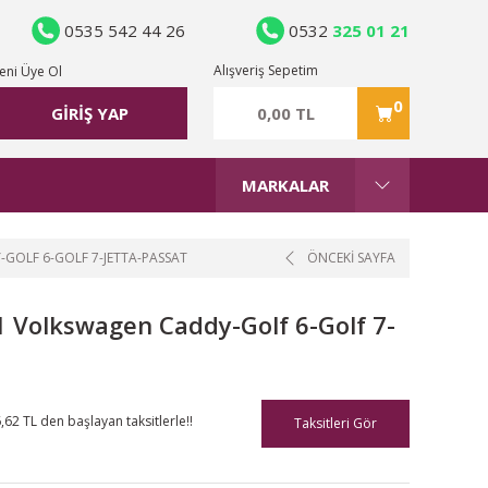
0535 542 44 26
0532
325 01 21
Alışveriş Sepetim
eni Üye Ol
0
0,00 TL
GİRİŞ YAP
MARKALAR
GOLF 6-GOLF 7-JETTA-PASSAT
ÖNCEKİ SAYFA
1 Volkswagen Caddy-Golf 6-Golf 7-
,62 TL den başlayan taksitlerle!!
Taksitleri Gör