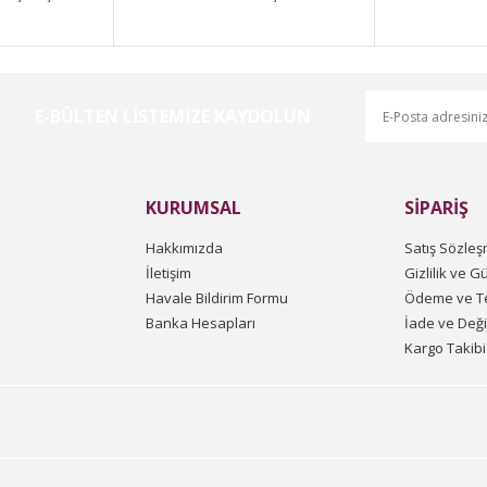
E-BÜLTEN LİSTEMİZE KAYDOLUN
Gönder
KURUMSAL
SİPARİŞ
Hakkımızda
Satış Sözleş
İletişim
Gizlilik ve G
Havale Bildirim Formu
Ödeme ve Te
Banka Hesapları
İade ve Değ
Kargo Takibi