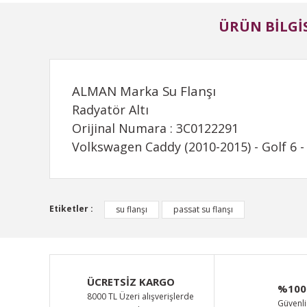
ÜRÜN BILGIS
ALMAN Marka Su Flanşı
Radyatör Altı
Orijinal Numara : 3C0122291
Volkswagen Caddy (2010-2015) - Golf 6 - 
Bu ürünün fiyat bilgisi, resim, ürün açıklamalarında ve d
Etiketler :
su flanşı
passat su flanşı
Görüş ve önerileriniz için teşekkür ederiz.
Ürün resmi kalitesiz, bozuk veya görüntülenemiyor.
Ürün açıklamasında eksik bilgiler bulunuyor.
ÜCRETSİZ KARGO
%100
Ürün bilgilerinde hatalar bulunuyor.
8000 TL Üzeri alışverişlerde
Güvenli 