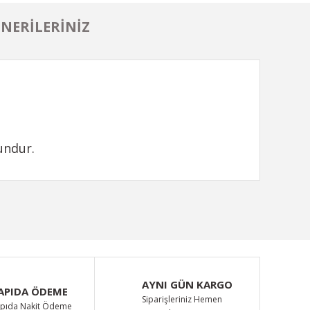
NERILERINIZ
undur.
ımıza iletebilirsiniz.
AYNI GÜN KARGO
APIDA ÖDEME
Siparişleriniz Hemen
pıda Nakit Ödeme