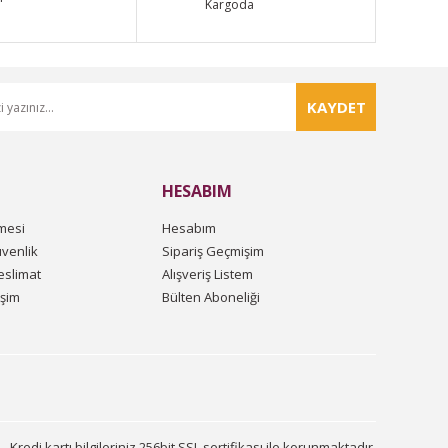
Kargoda
KAYDET
HESABIM
mesi
Hesabım
üvenlik
Sipariş Geçmişim
slimat
Alışveriş Listem
işim
Bülten Aboneliği
Kredi kartı bilgileriniz 256bit SSL sertifikası ile korunmaktadır.