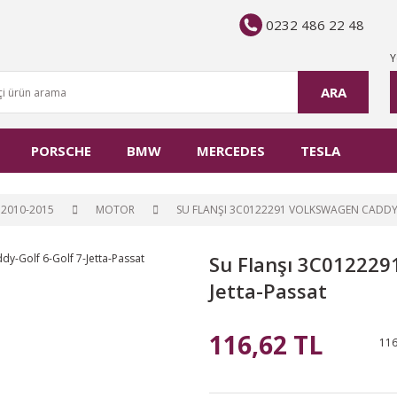
0232 486 22 48
Y
ARA
PORSCHE
BMW
MERCEDES
TESLA
2010-2015
MOTOR
SU FLANŞI 3C0122291 VOLKSWAGEN CADDY-
Su Flanşı 3C012229
Jetta-Passat
116,62 TL
116