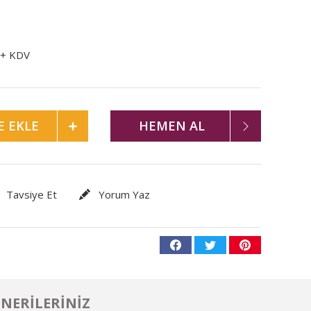
 + KDV
E EKLE
HEMEN AL
Tavsiye Et
Yorum Yaz
NERILERINIZ