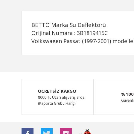
BETTO Marka Su Deflektörü
Orijinal Numara : 3B1819415C
Volkswagen Passat (1997-2001) modeller
Bu ürünün fiyat bilgisi, resim, ürün açıklamalarında ve d
Görüş ve önerileriniz için teşekkür ederiz.
Ürün resmi kalitesiz, bozuk veya görüntülenemiyor.
ÜCRETSİZ KARGO
%100
Ürün açıklamasında eksik bilgiler bulunuyor.
8000 TL Üzeri alışverişlerde
Güvenli 
(Kaporta Grubu Hariç)
Ürün bilgilerinde hatalar bulunuyor.
Ürün fiyatı diğer sitelerden daha pahalı.
Bu ürüne benzer farklı alternatifler olmalı.