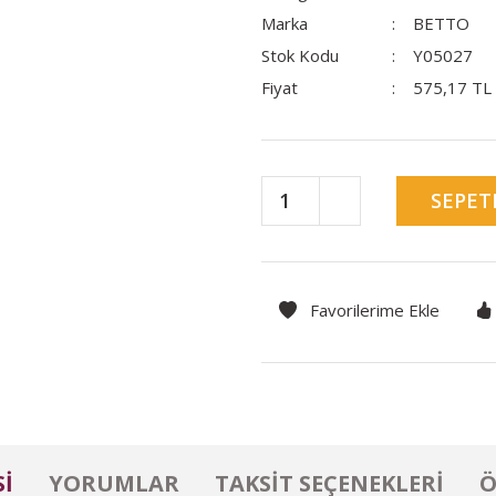
Marka
BETTO
Stok Kodu
Y05027
Fiyat
575,17 TL
SEPET
I
YORUMLAR
TAKSIT SEÇENEKLERI
Ö