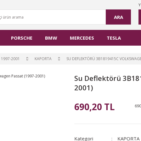
Y
ARA
PORSCHE
BMW
MERCEDES
TESLA
 1997-2001
KAPORTA
SU DEFLEKTÖRÜ 3B1819415C VOLKSWAGEN
Su Deflektörü 3B18
2001)
690,20 TL
690
Kategori
KAPORTA