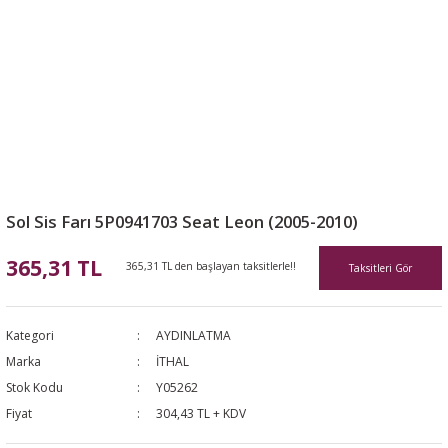
Sol Sis Farı 5P0941703 Seat Leon (2005-2010)
365,31 TL
365,31 TL den başlayan taksitlerle!!
Taksitleri Gör
Kategori
AYDINLATMA
Marka
İTHAL
Stok Kodu
Y05262
Fiyat
304,43 TL + KDV