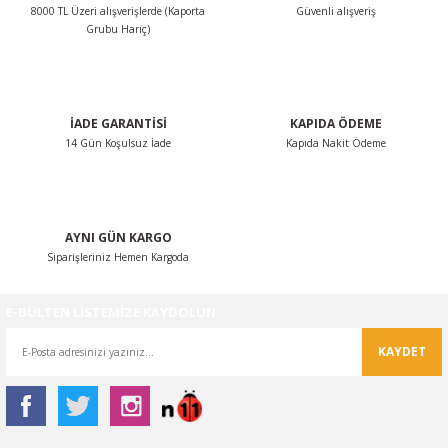
8000 TL Üzeri alışverişlerde (Kaporta
Güvenli alışveriş
Ürün bilgilerinde hatalar bulunuyor.
Grubu Hariç)
Ürün fiyatı diğer sitelerden daha pahalı.
Bu ürüne benzer farklı alternatifler olmalı.
İADE GARANTİSİ
KAPIDA ÖDEME
14 Gün Koşulsuz İade
Kapıda Nakit Ödeme
Gönder
AYNI GÜN KARGO
Siparişleriniz Hemen Kargoda
E-BÜLTEN LİSTEMİZE KAYDOLUN
KAYDET