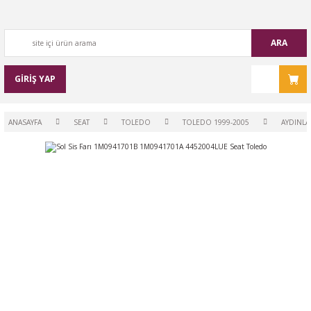
ARA
GİRİŞ YAP
ANASAYFA
SEAT
TOLEDO
TOLEDO 1999-2005
AYDINLA