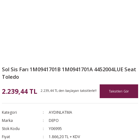
Sol Sis Farı 1M0941701B 1M0941701A 4452004LUE Seat
Toledo
2.239,44 TL
2.239,44 TL den başlayan taksitlerle!!
Taksitleri Gör
Kategori
AYDINLATMA
Marka
DEPO
Stok Kodu
Y06995
Fiyat
1.866,20 TL + KDV