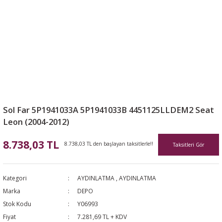
Sol Far 5P1941033A 5P1941033B 4451125LLDEM2 Seat
Leon (2004-2012)
8.738,03 TL
8.738,03 TL den başlayan taksitlerle!!
Taksitleri Gör
Kategori
AYDINLATMA
,
AYDINLATMA
Marka
DEPO
Stok Kodu
Y06993
Fiyat
7.281,69 TL + KDV