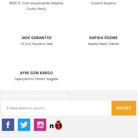
8000 TL Üzeri alışverişlerde (Kaporta
Güvenli alışveriş
Ürün bilgilerinde hatalar bulunuyor.
Grubu Hariç)
Ürün fiyatı diğer sitelerden daha pahalı.
Bu ürüne benzer farklı alternatifler olmalı.
İADE GARANTİSİ
KAPIDA ÖDEME
14 Gün Koşulsuz İade
Kapıda Nakit Ödeme
Gönder
AYNI GÜN KARGO
Siparişleriniz Hemen Kargoda
E-BÜLTEN LİSTEMİZE KAYDOLUN
KAYDET