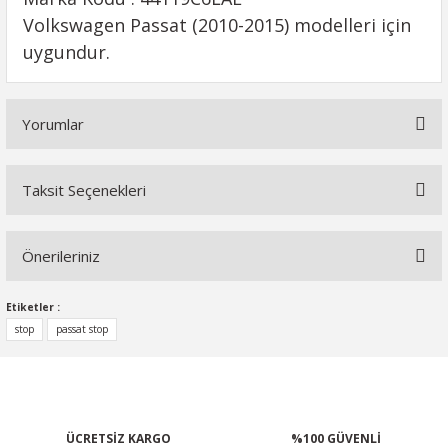
Volkswagen Passat (2010-2015) modelleri için
uygundur.
Yorumlar
Taksit Seçenekleri
Bu ürüne ilk yorumu siz yapın!
Önerileriniz
Yorum Yaz
Bu ürünün fiyat bilgisi, resim, ürün açıklamalarında ve diğer
Etiketler :
konularda yetersiz gördüğünüz noktaları öneri formunu
stop
passat stop
kullanarak tarafımıza iletebilirsiniz.
Görüş ve önerileriniz için teşekkür ederiz.
Ürün resmi kalitesiz, bozuk veya görüntülenemiyor.
ÜCRETSİZ KARGO
%100 GÜVENLİ
Ürün açıklamasında eksik bilgiler bulunuyor.