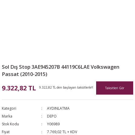
Sol Dış Stop 3AE945207B 44119C6LAE Volkswagen
Passat (2010-2015)
9.322,82 TL
9.322,82 TL den başlayan taksitlerle!!
Taksitleri Gör
Kategori
AYDINLATMA
Marka
DEPO
Stok Kodu
Y06989
Fiyat
7.769,02 TL + KDV