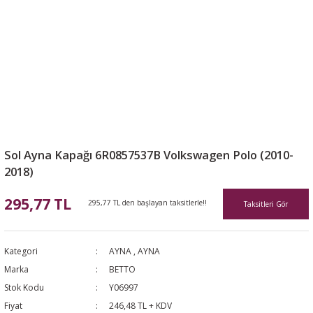
Sol Ayna Kapağı 6R0857537B Volkswagen Polo (2010-
2018)
295,77 TL
295,77 TL den başlayan taksitlerle!!
Taksitleri Gör
Kategori
AYNA
,
AYNA
Marka
BETTO
Stok Kodu
Y06997
Fiyat
246,48 TL + KDV